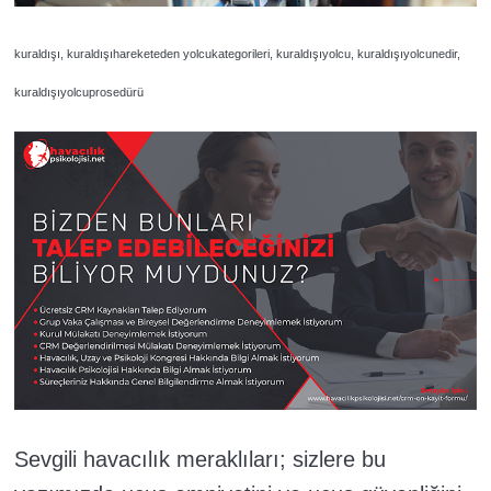
kuraldışı, kuraldışıhareketeden yolcukategorileri, kuraldışıyolcu, kuraldışıyolcunedir,
kuraldışıyolcuprosedürü
Sevgili havacılık meraklıları; sizlere bu