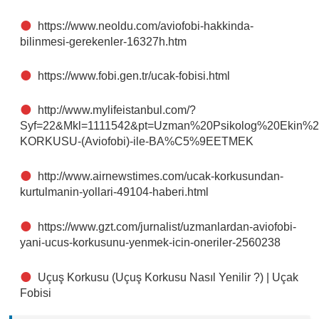
https://www.neoldu.com/aviofobi-hakkinda-
bilinmesi-gerekenler-16327h.htm
https://www.fobi.gen.tr/ucak-fobisi.html
http://www.mylifeistanbul.com/?
Syf=22&Mkl=1111542&pt=Uzman%20Psikolog%20Eki
KORKUSU-(Aviofobi)-ile-BA%C5%9EETMEK
http://www.airnewstimes.com/ucak-korkusundan-
kurtulmanin-yollari-49104-haberi.html
https://www.gzt.com/jurnalist/uzmanlardan-aviofobi-
yani-ucus-korkusunu-yenmek-icin-oneriler-2560238
Uçuş Korkusu (Uçuş Korkusu Nasıl Yenilir ?) | Uçak
Fobisi