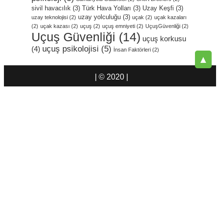
sivil havacılık
(3)
Türk Hava Yolları
(3)
Uzay Keşfi
(3)
uzay yolculuğu
(3)
uzay teknolojisi
(2)
uçak
(2)
uçak kazaları
(2)
uçak kazası
(2)
uçuş
(2)
uçuş emniyeti
(2)
UçuşGüvenliği
(2)
Uçuş Güvenliği
(14)
uçuş korkusu
uçuş psikolojisi
(5)
(4)
İnsan Faktörleri
(2)
▲
| © 2020 |