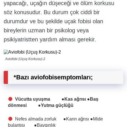
yapacağı, uçağın düşeceği ve ölüm korkusu
söz konusudur. Bu durum çok ciddi bir
durumdur ve bu şekilde uçak fobisi olan
bireylerin uzman bir psikolog veya
psikiyatristten yardım alması gerekir.
Aviofobi (Uçuş Korkusu)-2
*Bazı aviofobi
semptomları
;
Vücutta uyuşma ●Kas ağrısı ●Baş
dönmesi ●Yutma güçlüğü
Nefes almada zorluk ●Karın ağrısı ●Mide
bulantısı ●Baygınlık