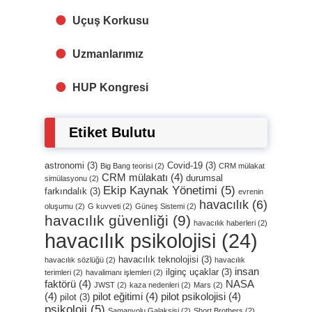
Uçuş Korkusu
Uzmanlarımız
HUP Kongresi
Etiket Bulutu
astronomi
(3)
Covid-19
(3)
Big Bang teorisi
(2)
CRM mülakat
CRM mülakatı
(4)
durumsal
simülasyonu
(2)
Ekip Kaynak Yönetimi
(5)
farkındalık
(3)
evrenin
havacılık
(6)
oluşumu
(2)
G kuvveti
(2)
Güneş Sistemi
(2)
havacılık güvenliği
(9)
havacılık haberleri
(2)
havacılık psikolojisi
(24)
havacılık teknolojisi
(3)
havacılık sözlüğü
(2)
havacılık
insan
ilginç uçaklar
(3)
terimleri
(2)
havalimanı işlemleri
(2)
faktörü
(4)
NASA
JWST
(2)
kaza nedenleri
(2)
Mars
(2)
(4)
pilot eğitimi
(4)
pilot psikolojisi
(4)
pilot
(3)
psikoloji
(5)
Samanyolu Galaksisi
(2)
Short Brothers
(2)