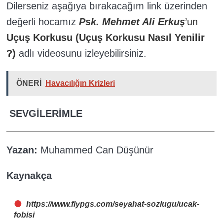
Dilerseniz aşağıya bırakacağım link üzerinden
değerli hocamız
Psk. Mehmet Ali Erkuş
’un
Uçuş Korkusu (Uçuş Korkusu Nasıl Yenilir
?)
adlı videosunu izleyebilirsiniz.
ÖNERİ
Havacılığın Krizleri
SEVGİLERİMLE
Yazan:
Muhammed Can Düşünür
Kaynakça
https://www.flypgs.com/seyahat-sozlugu/ucak-
fobisi