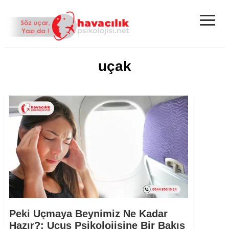
≡
uçak
Peki Uçmaya Beynimiz Ne Kadar
Hazır?: Uçuş Psikolojisine Bir Bakış