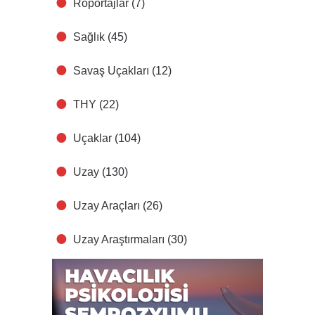
Röportajlar
(7)
Sağlık
(45)
Savaş Uçakları
(12)
THY
(22)
Uçaklar
(104)
Uzay
(130)
Uzay Araçları
(26)
Uzay Araştırmaları
(30)