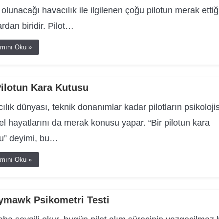
u olunacağı havacılık ile ilgilenen çoğu pilotun merak ettiğ
ardan biridir. Pilot…
mını Oku »
Pilotun Kara Kutusu
ılık dünyası, teknik donanımlar kadar pilotların psikolojis
el hayatlarını da merak konusu yapar. “Bir pilotun kara
u” deyimi, bu…
mını Oku »
ymawk Psikometri Testi