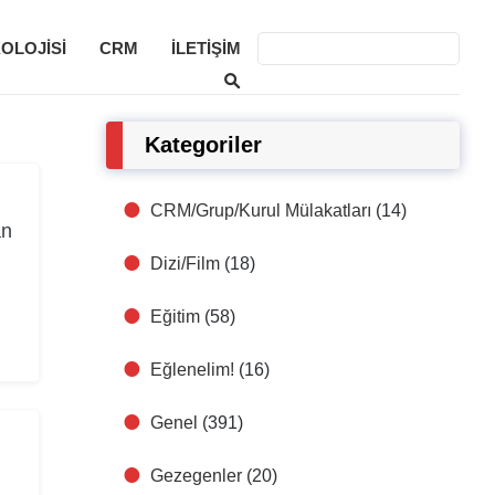
KOLOJISI
CRM
İLETIŞIM
Kategoriler
CRM/Grup/Kurul Mülakatları
(14)
an
Dizi/Film
(18)
Eğitim
(58)
Eğlenelim!
(16)
Genel
(391)
Gezegenler
(20)