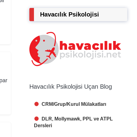
ir
Havacılık Psikolojisi
apar
Havacılık Psikolojisi Uçan Blog
CRM/Grup/Kurul Mülakatları
DLR, Mollymawk, PPL ve ATPL
Dersleri