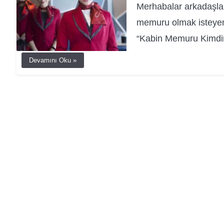
Merhabalar arkadaşla
memuru olmak isteyen k
“Kabin Memuru Kimdi
Devamını Oku »