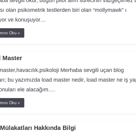
ba sevgili okur, bugün pilot alım sürecinin vazgeçilmez b
sı olan psikometrik testlerden biri olan “mollymawk” ı
iyor ve konuşuyor…
mını Oku »
 Master
aster,havacılık,psikoloji Merhaba sevgili uçan blog
arı; bu yazımızda load master nedir, load master ne iş y
konuları ele alacağım….
mını Oku »
ülakatları Hakkında Bilgi