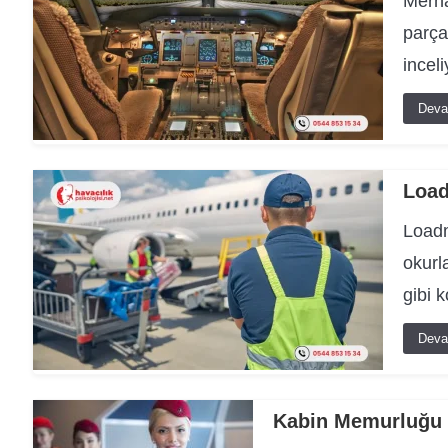
Merha
parça
incel
Deva
Load
Loadm
okurl
gibi 
Deva
Kabin Memurluğu M