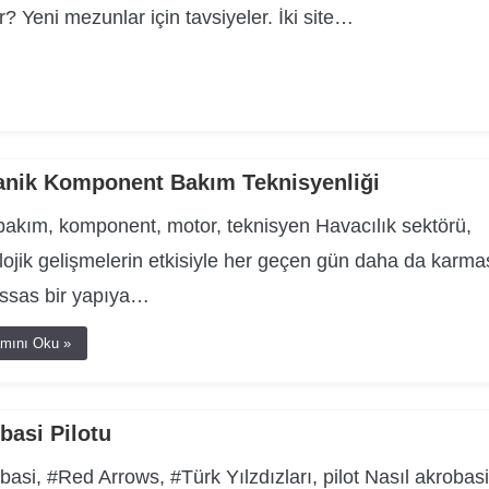
r? Yeni mezunlar için tavsiyeler. İki site…
nik Komponent Bakım Teknisyenliği
bakım, komponent, motor, teknisyen Havacılık sektörü,
lojik gelişmelerin etkisiyle her geçen gün daha da karma
ssas bir yapıya…
mını Oku »
basi Pilotu
basi, #Red Arrows, #Türk Yılzdızları, pilot Nasıl akrobasi