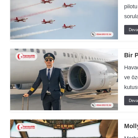
pilot
sorul
Deva
Bir 
Havac
ve öz
kutus
Deva
Moll