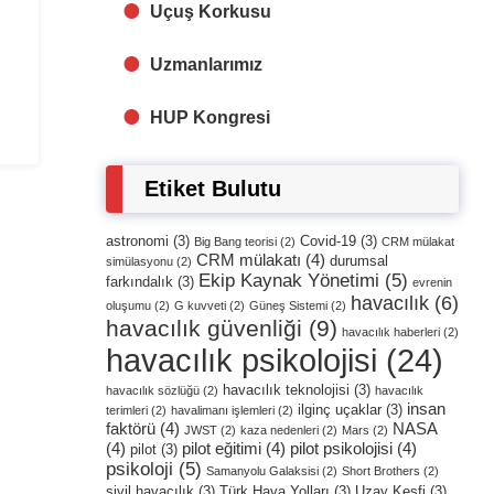
Uçuş Korkusu
Uzmanlarımız
HUP Kongresi
Etiket Bulutu
astronomi
(3)
Covid-19
(3)
Big Bang teorisi
(2)
CRM mülakat
CRM mülakatı
(4)
durumsal
simülasyonu
(2)
Ekip Kaynak Yönetimi
(5)
farkındalık
(3)
evrenin
havacılık
(6)
oluşumu
(2)
G kuvveti
(2)
Güneş Sistemi
(2)
havacılık güvenliği
(9)
havacılık haberleri
(2)
havacılık psikolojisi
(24)
havacılık teknolojisi
(3)
havacılık sözlüğü
(2)
havacılık
insan
ilginç uçaklar
(3)
terimleri
(2)
havalimanı işlemleri
(2)
faktörü
(4)
NASA
JWST
(2)
kaza nedenleri
(2)
Mars
(2)
(4)
pilot eğitimi
(4)
pilot psikolojisi
(4)
pilot
(3)
psikoloji
(5)
Samanyolu Galaksisi
(2)
Short Brothers
(2)
sivil havacılık
(3)
Türk Hava Yolları
(3)
Uzay Keşfi
(3)