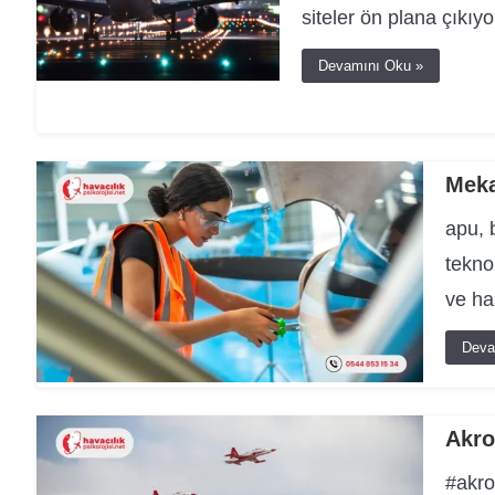
siteler ön plana çıkıyo
Devamını Oku »
Meka
apu, 
tekno
ve ha
Deva
Akro
#akro