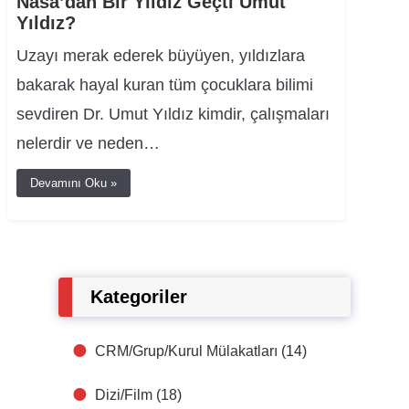
Nasa’dan Bir Yıldız Geçti Umut
Yıldız?
Uzayı merak ederek büyüyen, yıldızlara
bakarak hayal kuran tüm çocuklara bilimi
sevdiren Dr. Umut Yıldız kimdir, çalışmaları
nelerdir ve neden…
Devamını Oku »
Kategoriler
CRM/Grup/Kurul Mülakatları
(14)
Dizi/Film
(18)