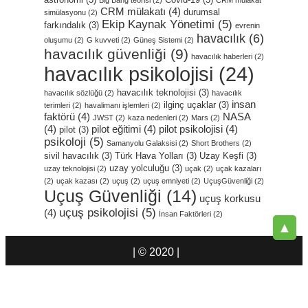
CRM mülakatı
(4)
durumsal
simülasyonu
(2)
Ekip Kaynak Yönetimi
(5)
farkındalık
(3)
evrenin
havacılık
(6)
oluşumu
(2)
G kuvveti
(2)
Güneş Sistemi
(2)
havacılık güvenliği
(9)
havacılık haberleri
(2)
havacılık psikolojisi
(24)
havacılık teknolojisi
(3)
havacılık sözlüğü
(2)
havacılık
insan
ilginç uçaklar
(3)
terimleri
(2)
havalimanı işlemleri
(2)
faktörü
(4)
NASA
JWST
(2)
kaza nedenleri
(2)
Mars
(2)
(4)
pilot eğitimi
(4)
pilot psikolojisi
(4)
pilot
(3)
psikoloji
(5)
Samanyolu Galaksisi
(2)
Short Brothers
(2)
sivil havacılık
(3)
Türk Hava Yolları
(3)
Uzay Keşfi
(3)
uzay yolculuğu
(3)
uzay teknolojisi
(2)
uçak
(2)
uçak kazaları
(2)
uçak kazası
(2)
uçuş
(2)
uçuş emniyeti
(2)
UçuşGüvenliği
(2)
Uçuş Güvenliği
(14)
uçuş korkusu
uçuş psikolojisi
(5)
(4)
İnsan Faktörleri
(2)
▲
| © 2020 |