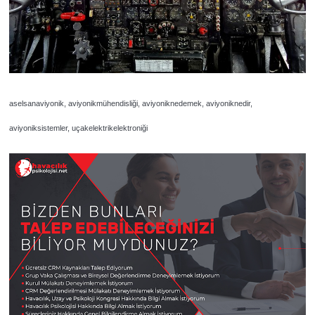
aselsanaviyonik, aviyonikmühendisliği, aviyoniknedemek, aviyoniknedir,
aviyoniksistemler, uçakelektrikelektroniği