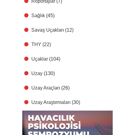
Röportajlar
(7)
Sağlık
(45)
Savaş Uçakları
(12)
THY
(22)
Uçaklar
(104)
Uzay
(130)
Uzay Araçları
(26)
Uzay Araştırmaları
(30)