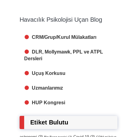
Havacılık Psikolojisi Uçan Blog
CRM/Grup/Kurul Mülakatları
DLR, Mollymawk, PPL ve ATPL
Dersleri
Uçuş Korkusu
Uzmanlarımız
HUP Kongresi
Etiket Bulutu
astronomi
(3)
Covid-19
(3)
Big Bang teorisi
(2)
CRM mülakat