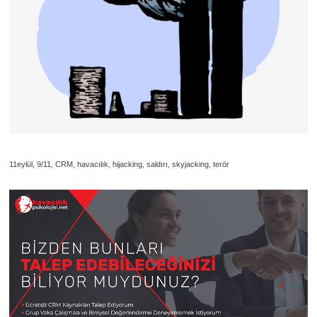
11eylül, 9/11, CRM, havacılık, hijacking, saldırı, skyjacking, terör