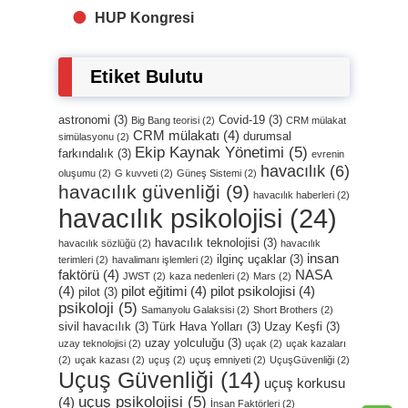
HUP Kongresi
Etiket Bulutu
astronomi
(3)
Covid-19
(3)
Big Bang teorisi
(2)
CRM mülakat
CRM mülakatı
(4)
durumsal
simülasyonu
(2)
Ekip Kaynak Yönetimi
(5)
farkındalık
(3)
evrenin
havacılık
(6)
oluşumu
(2)
G kuvveti
(2)
Güneş Sistemi
(2)
havacılık güvenliği
(9)
havacılık haberleri
(2)
havacılık psikolojisi
(24)
havacılık teknolojisi
(3)
havacılık sözlüğü
(2)
havacılık
insan
ilginç uçaklar
(3)
terimleri
(2)
havalimanı işlemleri
(2)
faktörü
(4)
NASA
JWST
(2)
kaza nedenleri
(2)
Mars
(2)
(4)
pilot eğitimi
(4)
pilot psikolojisi
(4)
pilot
(3)
psikoloji
(5)
Samanyolu Galaksisi
(2)
Short Brothers
(2)
sivil havacılık
(3)
Türk Hava Yolları
(3)
Uzay Keşfi
(3)
uzay yolculuğu
(3)
uzay teknolojisi
(2)
uçak
(2)
uçak kazaları
(2)
uçak kazası
(2)
uçuş
(2)
uçuş emniyeti
(2)
UçuşGüvenliği
(2)
Uçuş Güvenliği
(14)
uçuş korkusu
uçuş psikolojisi
(5)
(4)
İnsan Faktörleri
(2)