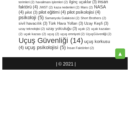
insan
ilginç uçaklar
(3)
terimleri
(2)
havalimanı işlemleri
(2)
faktörü
(4)
NASA
JWST
(2)
kaza nedenleri
(2)
Mars
(2)
(4)
pilot eğitimi
(4)
pilot psikolojisi
(4)
pilot
(3)
psikoloji
(5)
Samanyolu Galaksisi
(2)
Short Brothers
(2)
sivil havacılık
(3)
Türk Hava Yolları
(3)
Uzay Keşfi
(3)
uzay yolculuğu
(3)
uzay teknolojisi
(2)
uçak
(2)
uçak kazaları
(2)
uçak kazası
(2)
uçuş
(2)
uçuş emniyeti
(2)
UçuşGüvenliği
(2)
Uçuş Güvenliği
(14)
uçuş korkusu
uçuş psikolojisi
(5)
(4)
İnsan Faktörleri
(2)
▲
| © 2021 |