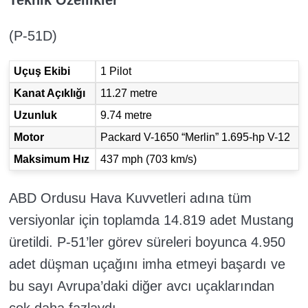
Teknik Özellikler
(P-51D)
Uçuş Ekibi
1 Pilot
Kanat Açıklığı
11.27 metre
Uzunluk
9.74 metre
Motor
Packard V-1650 “Merlin” 1.695-hp V-12
Maksimum Hız
437 mph (703 km/s)
ABD Ordusu Hava Kuvvetleri adına tüm
versiyonlar için toplamda 14.819 adet Mustang
üretildi. P-51’ler görev süreleri boyunca 4.950
adet düşman uçağını imha etmeyi başardı ve
bu sayı Avrupa’daki diğer avcı uçaklarından