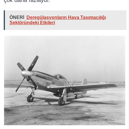
çok daha fazlaydı.
ÖNERİ
Deregülasyonların Hava Taşımacılığı
Sektöründeki Etkileri