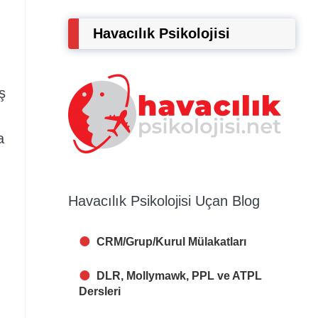
Havacılık Psikolojisi
ş
a
Havacılık Psikolojisi Uçan Blog
CRM/Grup/Kurul Mülakatları
DLR, Mollymawk, PPL ve ATPL
Dersleri