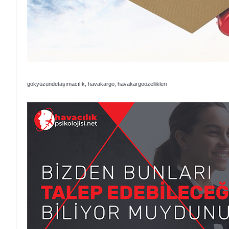
gökyüzündetaşımacılık, havakargo, havakargoözellikleri