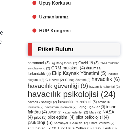
Uçuş Korkusu
Uzmanlarımız
HUP Kongresi
ne
e
Etiket Bulutu
astronomi
(3)
Covid-19
(3)
Big Bang teorisi
(2)
CRM mülakat
CRM mülakatı
(4)
durumsal
simülasyonu
(2)
Ekip Kaynak Yönetimi
(5)
farkındalık
(3)
evrenin
havacılık
(6)
oluşumu
(2)
G kuvveti
(2)
Güneş Sistemi
(2)
havacılık güvenliği
(9)
havacılık haberleri
(2)
havacılık psikolojisi
(24)
havacılık teknolojisi
(3)
havacılık sözlüğü
(2)
havacılık
insan
ilginç uçaklar
(3)
terimleri
(2)
havalimanı işlemleri
(2)
faktörü
(4)
NASA
JWST
(2)
kaza nedenleri
(2)
Mars
(2)
(4)
pilot eğitimi
(4)
pilot psikolojisi
(4)
pilot
(3)
psikoloji
(5)
Samanyolu Galaksisi
(2)
Short Brothers
(2)
sivil havacılık
(3)
Türk Hava Yolları
(3)
Uzay Keşfi
(3)