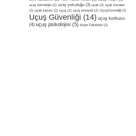
uzay yolculuğu
(3)
uzay teknolojisi
(2)
uçak
(2)
uçak kazaları
(2)
uçak kazası
(2)
uçuş
(2)
uçuş emniyeti
(2)
UçuşGüvenliği
(2)
Uçuş Güvenliği
(14)
uçuş korkusu
uçuş psikolojisi
(5)
(4)
İnsan Faktörleri
(2)