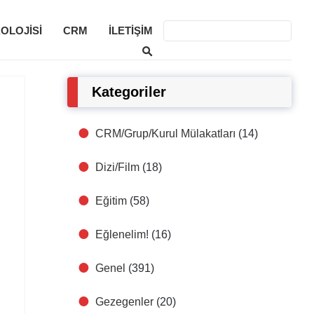
KOLOJISI
CRM
İLETIŞIM
Kategoriler
CRM/Grup/Kurul Mülakatları
(14)
Dizi/Film
(18)
Eğitim
(58)
Eğlenelim!
(16)
Genel
(391)
Gezegenler
(20)