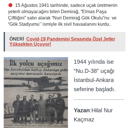
15 Ağustos 1941 tarihinde, sadece uçak üretmenin
yeterli olmayacağını bilen Demirağ, “Elmas Paşa
Çiftliğini” satın alarak “Nuri Demirağ Gök Okulu”nu ve
“Gök Stadyumu’’ ismiyle ilk sivil havaalanını kurdu.
ÖNERİ
Covid-19 Pandemisi Sırasında Özel Jetler
Yüksekten Uçuyor!
1944 yılında ise
“Nu.D-38” uçağı
İstanbul-Ankara
seferine başladı.
Yazan
:Hilal Nur
Kaçmaz