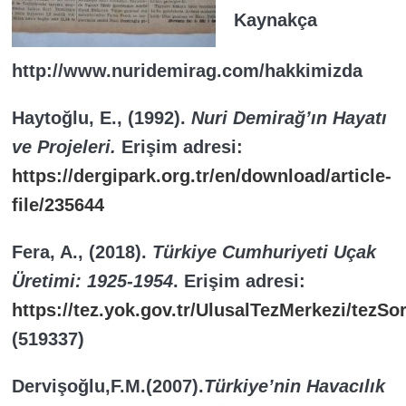
Kaynakça
http://www.nuridemirag.com/hakkimizda
Haytoğlu, E., (1992).
Nuri Demirağ’ın Hayatı
ve Projeleri.
Erişim adresi:
https://dergipark.org.tr/en/download/article-
file/235644
Fera, A., (2018).
Türkiye Cumhuriyeti Uçak
Üretimi: 1925-1954
. Erişim adresi:
https://tez.yok.gov.tr/UlusalTezMerkezi/tezS
(519337)
Dervişoğlu,F.M.(2007).
Türkiye’nin Havacılık