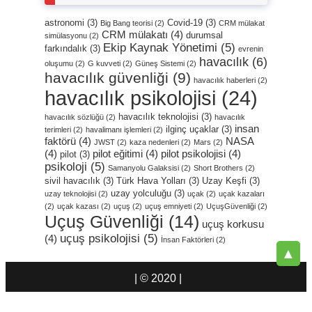
astronomi
(3)
Covid-19
(3)
Big Bang teorisi
(2)
CRM mülakat
CRM mülakatı
(4)
durumsal
simülasyonu
(2)
Ekip Kaynak Yönetimi
(5)
farkındalık
(3)
evrenin
havacılık
(6)
oluşumu
(2)
G kuvveti
(2)
Güneş Sistemi
(2)
havacılık güvenliği
(9)
havacılık haberleri
(2)
havacılık psikolojisi
(24)
havacılık teknolojisi
(3)
havacılık sözlüğü
(2)
havacılık
insan
ilginç uçaklar
(3)
terimleri
(2)
havalimanı işlemleri
(2)
faktörü
(4)
NASA
JWST
(2)
kaza nedenleri
(2)
Mars
(2)
(4)
pilot eğitimi
(4)
pilot psikolojisi
(4)
pilot
(3)
psikoloji
(5)
Samanyolu Galaksisi
(2)
Short Brothers
(2)
sivil havacılık
(3)
Türk Hava Yolları
(3)
Uzay Keşfi
(3)
uzay yolculuğu
(3)
uzay teknolojisi
(2)
uçak
(2)
uçak kazaları
(2)
uçak kazası
(2)
uçuş
(2)
uçuş emniyeti
(2)
UçuşGüvenliği
(2)
Uçuş Güvenliği
(14)
uçuş korkusu
uçuş psikolojisi
(5)
(4)
İnsan Faktörleri
(2)
▲
| © 2020 |