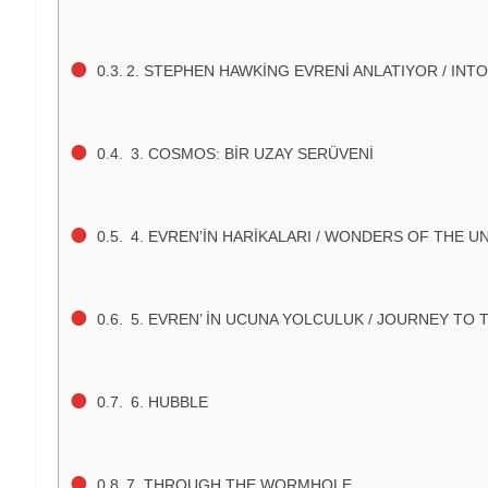
2. STEPHEN HAWKİNG EVRENİ ANLATIYOR / IN
3. COSMOS: BİR UZAY SERÜVENİ
4. EVREN’İN HARİKALARI / WONDERS OF THE U
5. EVREN’ İN UCUNA YOLCULUK / JOURNEY TO 
6. HUBBLE
7. THROUGH THE WORMHOLE