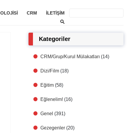
KOLOJISI
CRM
İLETIŞIM
Kategoriler
CRM/Grup/Kurul Mülakatları
(14)
Dizi/Film
(18)
Eğitim
(58)
Eğlenelim!
(16)
Genel
(391)
Gezegenler
(20)