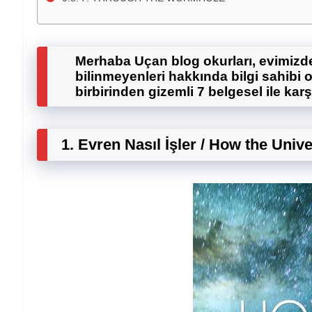
Merhaba Uçan blog okurları, evimizd
bilinmeyenleri hakkında bilgi sahibi
birbirinden gizemli 7 belgesel ile kar
1. E
vren Nasıl İşler / How the Uni