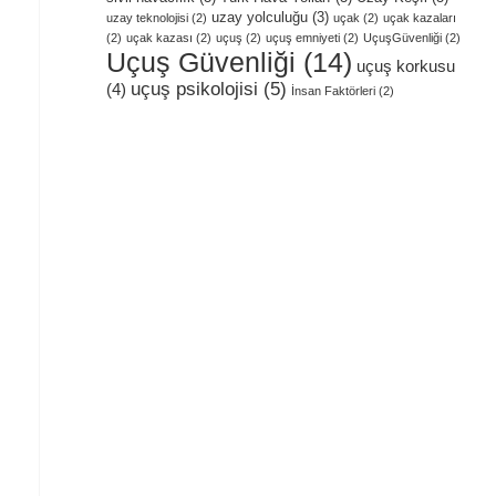
uzay yolculuğu
(3)
uzay teknolojisi
(2)
uçak
(2)
uçak kazaları
(2)
uçak kazası
(2)
uçuş
(2)
uçuş emniyeti
(2)
UçuşGüvenliği
(2)
Uçuş Güvenliği
(14)
uçuş korkusu
uçuş psikolojisi
(5)
(4)
İnsan Faktörleri
(2)