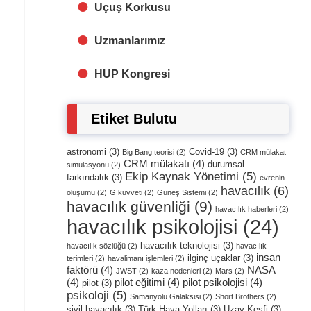
Uçuş Korkusu
Uzmanlarımız
HUP Kongresi
Etiket Bulutu
astronomi
(3)
Covid-19
(3)
Big Bang teorisi
(2)
CRM mülakat
CRM mülakatı
(4)
durumsal
simülasyonu
(2)
Ekip Kaynak Yönetimi
(5)
farkındalık
(3)
evrenin
havacılık
(6)
oluşumu
(2)
G kuvveti
(2)
Güneş Sistemi
(2)
havacılık güvenliği
(9)
havacılık haberleri
(2)
havacılık psikolojisi
(24)
havacılık teknolojisi
(3)
havacılık sözlüğü
(2)
havacılık
insan
ilginç uçaklar
(3)
terimleri
(2)
havalimanı işlemleri
(2)
faktörü
(4)
NASA
JWST
(2)
kaza nedenleri
(2)
Mars
(2)
(4)
pilot eğitimi
(4)
pilot psikolojisi
(4)
pilot
(3)
psikoloji
(5)
Samanyolu Galaksisi
(2)
Short Brothers
(2)
sivil havacılık
(3)
Türk Hava Yolları
(3)
Uzay Keşfi
(3)