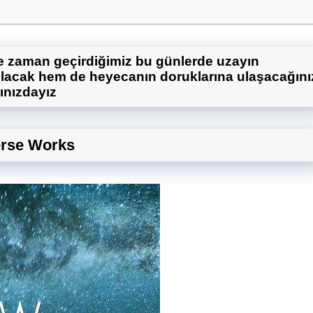
e zaman geçirdiğimiz bu günlerde uzayın
 olacak hem de heyecanın doruklarına ulaşacağını
şınızdayız
verse Works