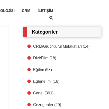
KOLOJISI
CRM
İLETIŞIM
Kategoriler
CRM/Grup/Kurul Mülakatları
(14)
Dizi/Film
(18)
Eğitim
(58)
Eğlenelim!
(16)
Genel
(391)
Gezegenler
(20)