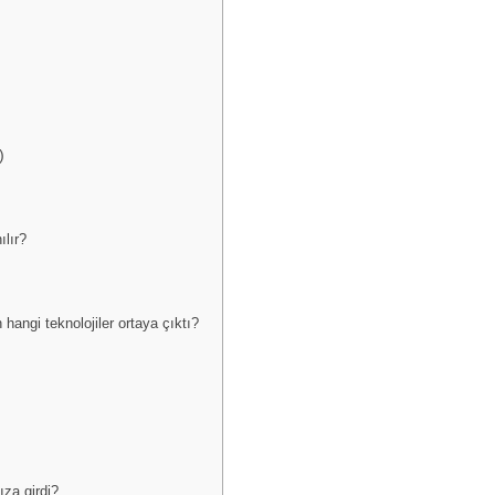
)
ılır?
hangi teknolojiler ortaya çıktı?
ıza girdi?