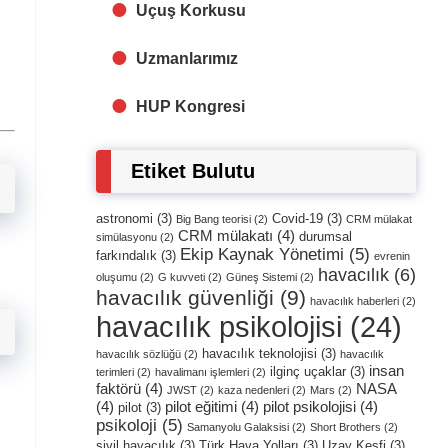
Uçuş Korkusu
Uzmanlarımız
HUP Kongresi
Etiket Bulutu
astronomi
(3)
Covid-19
(3)
Big Bang teorisi
(2)
CRM mülakat
CRM mülakatı
(4)
durumsal
simülasyonu
(2)
Ekip Kaynak Yönetimi
(5)
farkındalık
(3)
evrenin
havacılık
(6)
oluşumu
(2)
G kuvveti
(2)
Güneş Sistemi
(2)
havacılık güvenliği
(9)
havacılık haberleri
(2)
havacılık psikolojisi
(24)
havacılık teknolojisi
(3)
havacılık sözlüğü
(2)
havacılık
insan
ilginç uçaklar
(3)
terimleri
(2)
havalimanı işlemleri
(2)
faktörü
(4)
NASA
JWST
(2)
kaza nedenleri
(2)
Mars
(2)
(4)
pilot eğitimi
(4)
pilot psikolojisi
(4)
pilot
(3)
psikoloji
(5)
Samanyolu Galaksisi
(2)
Short Brothers
(2)
sivil havacılık
(3)
Türk Hava Yolları
(3)
Uzay Keşfi
(3)