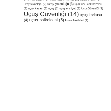
uzay yolculuğu
(3)
uzay teknolojisi
(2)
uçak
(2)
uçak kazaları
(2)
uçak kazası
(2)
uçuş
(2)
uçuş emniyeti
(2)
UçuşGüvenliği
(2)
Uçuş Güvenliği
(14)
uçuş korkusu
uçuş psikolojisi
(5)
(4)
İnsan Faktörleri
(2)