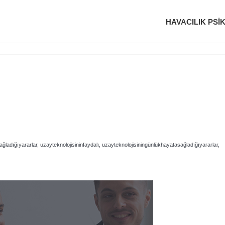
HAVACILIK PSI
sağladığıyararlar, uzayteknolojisininfaydalı, uzayteknolojisiningünlükhayatasağladığıyararlar,