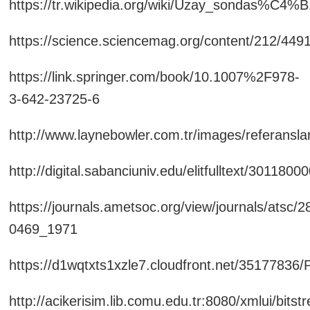
https://tr.wikipedia.org/wiki/Uzay_sondas%C4%B
https://science.sciencemag.org/content/212/4491
https://link.springer.com/book/10.1007%2F978-
3-642-23725-6
http://www.laynebowler.com.tr/images/referansla
http://digital.sabanciuniv.edu/elitfulltext/301180
https://journals.ametsoc.org/view/journals/atsc/2
0469_1971
https://d1wqtxts1xzle7.cloudfront.net/3517783
http://acikerisim.lib.comu.edu.tr:8080/xmlui/bits