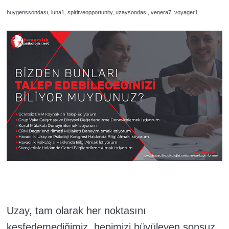
huygenssondası, luna1, spiritveopportunity, uzaysondası, venera7, voyager1
Uzay, tam olarak her noktasını
keşfedemediğimiz, hepimizi büyüleyen sonsuz