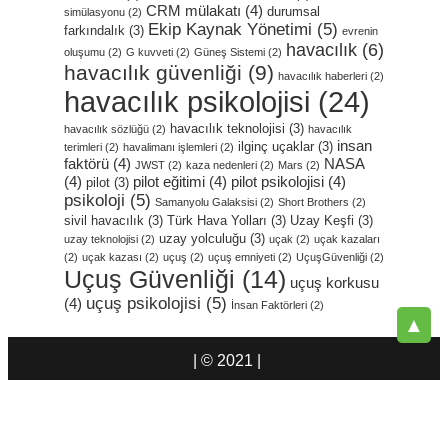
CRM mülakatı
(4)
durumsal
simülasyonu
(2)
Ekip Kaynak Yönetimi
(5)
farkındalık
(3)
evrenin
havacılık
(6)
oluşumu
(2)
G kuvveti
(2)
Güneş Sistemi
(2)
havacılık güvenliği
(9)
havacılık haberleri
(2)
havacılık psikolojisi
(24)
havacılık teknolojisi
(3)
havacılık sözlüğü
(2)
havacılık
insan
ilginç uçaklar
(3)
terimleri
(2)
havalimanı işlemleri
(2)
faktörü
(4)
NASA
JWST
(2)
kaza nedenleri
(2)
Mars
(2)
(4)
pilot eğitimi
(4)
pilot psikolojisi
(4)
pilot
(3)
psikoloji
(5)
Samanyolu Galaksisi
(2)
Short Brothers
(2)
sivil havacılık
(3)
Türk Hava Yolları
(3)
Uzay Keşfi
(3)
uzay yolculuğu
(3)
uzay teknolojisi
(2)
uçak
(2)
uçak kazaları
(2)
uçak kazası
(2)
uçuş
(2)
uçuş emniyeti
(2)
UçuşGüvenliği
(2)
Uçuş Güvenliği
(14)
uçuş korkusu
uçuş psikolojisi
(5)
(4)
İnsan Faktörleri
(2)
▲
| © 2021 |