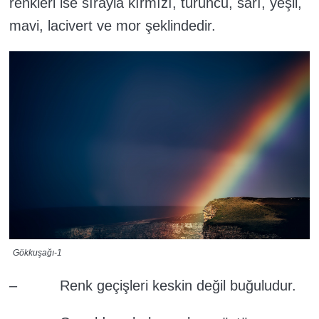
renkleri ise sırayla kırmızı, turuncu, sarı, yeşil,
mavi, lacivert ve mor şeklindedir.
Gökkuşağı-1
– Renk geçişleri keskin değil buğuludur.