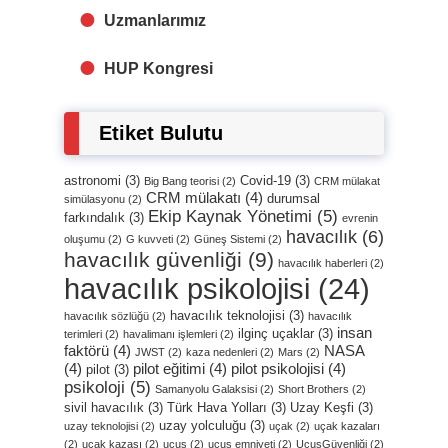
Uzmanlarımız
HUP Kongresi
Etiket Bulutu
astronomi
(3)
Covid-19
(3)
Big Bang teorisi
(2)
CRM mülakat
CRM mülakatı
(4)
durumsal
simülasyonu
(2)
Ekip Kaynak Yönetimi
(5)
farkındalık
(3)
evrenin
havacılık
(6)
oluşumu
(2)
G kuvveti
(2)
Güneş Sistemi
(2)
havacılık güvenliği
(9)
havacılık haberleri
(2)
havacılık psikolojisi
(24)
havacılık teknolojisi
(3)
havacılık sözlüğü
(2)
havacılık
insan
ilginç uçaklar
(3)
terimleri
(2)
havalimanı işlemleri
(2)
faktörü
(4)
NASA
JWST
(2)
kaza nedenleri
(2)
Mars
(2)
(4)
pilot eğitimi
(4)
pilot psikolojisi
(4)
pilot
(3)
psikoloji
(5)
Samanyolu Galaksisi
(2)
Short Brothers
(2)
sivil havacılık
(3)
Türk Hava Yolları
(3)
Uzay Keşfi
(3)
uzay yolculuğu
(3)
uzay teknolojisi
(2)
uçak
(2)
uçak kazaları
(2)
uçak kazası
(2)
uçuş
(2)
uçuş emniyeti
(2)
UçuşGüvenliği
(2)