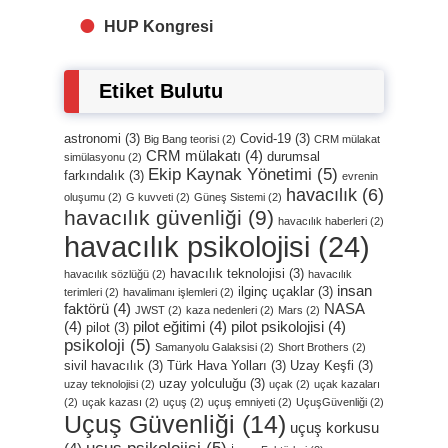
HUP Kongresi
Etiket Bulutu
astronomi
(3)
Covid-19
(3)
Big Bang teorisi
(2)
CRM mülakat
CRM mülakatı
(4)
durumsal
simülasyonu
(2)
Ekip Kaynak Yönetimi
(5)
farkındalık
(3)
evrenin
havacılık
(6)
oluşumu
(2)
G kuvveti
(2)
Güneş Sistemi
(2)
havacılık güvenliği
(9)
havacılık haberleri
(2)
havacılık psikolojisi
(24)
havacılık teknolojisi
(3)
havacılık sözlüğü
(2)
havacılık
insan
ilginç uçaklar
(3)
terimleri
(2)
havalimanı işlemleri
(2)
faktörü
(4)
NASA
JWST
(2)
kaza nedenleri
(2)
Mars
(2)
(4)
pilot eğitimi
(4)
pilot psikolojisi
(4)
pilot
(3)
psikoloji
(5)
Samanyolu Galaksisi
(2)
Short Brothers
(2)
sivil havacılık
(3)
Türk Hava Yolları
(3)
Uzay Keşfi
(3)
uzay yolculuğu
(3)
uzay teknolojisi
(2)
uçak
(2)
uçak kazaları
(2)
uçak kazası
(2)
uçuş
(2)
uçuş emniyeti
(2)
UçuşGüvenliği
(2)
Uçuş Güvenliği
(14)
uçuş korkusu