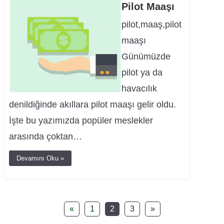
Pilot Maaşı
pilot,maaş,pilot
maaşı
Günümüzde
pilot ya da
havacılık
denildiğinde akıllara pilot maaşı gelir oldu.
İşte bu yazımızda popüler meslekler
arasında çoktan…
Devamını Oku »
«
1
2
3
»