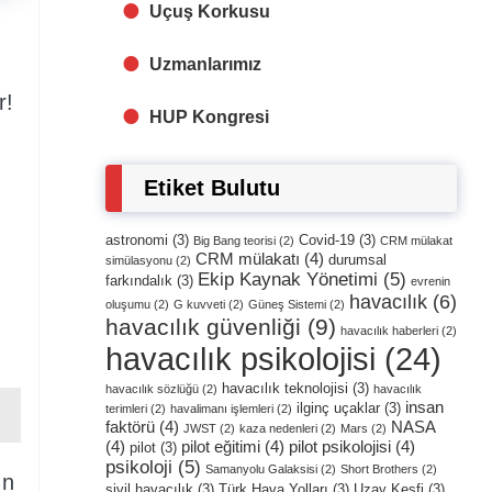
Uçuş Korkusu
Uzmanlarımız
r!
HUP Kongresi
Etiket Bulutu
astronomi
(3)
Covid-19
(3)
Big Bang teorisi
(2)
CRM mülakat
CRM mülakatı
(4)
durumsal
simülasyonu
(2)
Ekip Kaynak Yönetimi
(5)
farkındalık
(3)
evrenin
havacılık
(6)
oluşumu
(2)
G kuvveti
(2)
Güneş Sistemi
(2)
havacılık güvenliği
(9)
havacılık haberleri
(2)
havacılık psikolojisi
(24)
havacılık teknolojisi
(3)
havacılık sözlüğü
(2)
havacılık
insan
ilginç uçaklar
(3)
terimleri
(2)
havalimanı işlemleri
(2)
faktörü
(4)
NASA
JWST
(2)
kaza nedenleri
(2)
Mars
(2)
(4)
pilot eğitimi
(4)
pilot psikolojisi
(4)
pilot
(3)
psikoloji
(5)
Samanyolu Galaksisi
(2)
Short Brothers
(2)
ın
sivil havacılık
(3)
Türk Hava Yolları
(3)
Uzay Keşfi
(3)