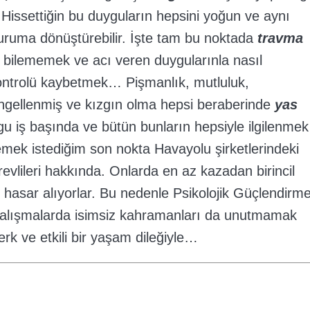
 Hissettiğin bu duyguların hepsini yoğun ve aynı
uruma dönüştürebilir. İşte tam bu noktada
travma
ı bilememek ve acı veren duygularınla nasıl
ntrolü kaybetmek… Pişmanlık, mutluluk,
 engellenmiş ve kızgın olma hepsi beraberinde
yas
gu iş başında ve bütün bunların hepsiyle ilgilenmek
emek istediğim son nokta Havayolu şirketlerindeki
revlileri hakkında. Onlarda en az kazadan birincil
k hasar alıyorlar. Bu nedenle Psikolojik Güçlendirm
 çalışmalarda isimsiz kahramanları da unutmamak
erk ve etkili bir yaşam dileğiyle…