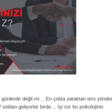
şu günlerde değil mi… En çokta yataktan ters yönde
oldan geliyorlar birde… İşi zor bu psikolojinin.