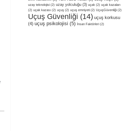
uzay yolculuğu
(3)
uzay teknolojisi
(2)
uçak
(2)
uçak kazaları
(2)
uçak kazası
(2)
uçuş
(2)
uçuş emniyeti
(2)
UçuşGüvenliği
(2)
Uçuş Güvenliği
(14)
uçuş korkusu
uçuş psikolojisi
(5)
(4)
İnsan Faktörleri
(2)
e