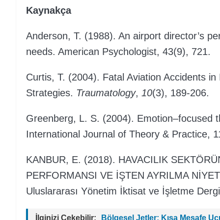
Kaynakça
Anderson, T. (1988). An airport director’s p
needs. American Psychologist, 43(9), 721.
Curtis, T. (2004). Fatal Aviation Accidents 
Strategies.
Traumatology
,
10
(3), 189-206.
Greenberg, L. S. (2004). Emotion–focused t
International Journal of Theory & Practice, 1
KANBUR, E. (2018). HAVACILIK SEKTÖR
PERFORMANSI VE İŞTEN AYRILMA NİYETİ
Uluslararası Yönetim İktisat ve İşletme Derg
İlginizi Çekebilir:
Bölgesel Jetler: Kısa Mesafe U