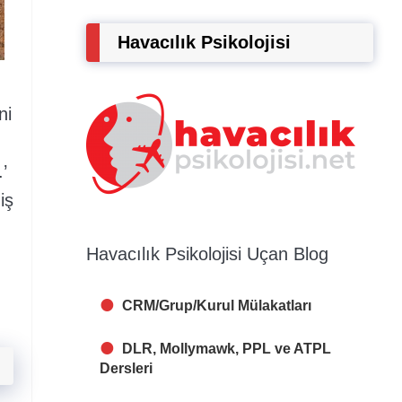
Havacılık Psikolojisi
ni
’
iş
Havacılık Psikolojisi Uçan Blog
CRM/Grup/Kurul Mülakatları
DLR, Mollymawk, PPL ve ATPL
Dersleri