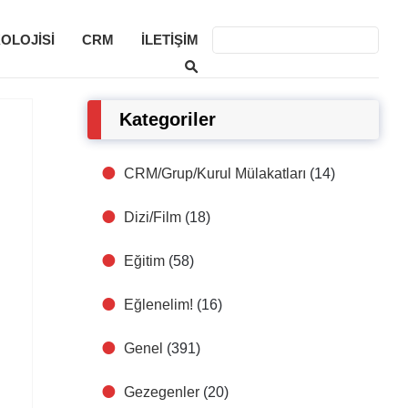
KOLOJISI
CRM
İLETIŞIM
Kategoriler
CRM/Grup/Kurul Mülakatları
(14)
Dizi/Film
(18)
Eğitim
(58)
Eğlenelim!
(16)
Genel
(391)
Gezegenler
(20)