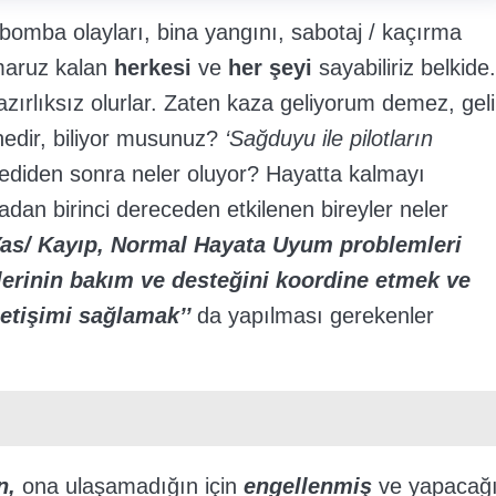
 bomba olayları, bina yangını, sabotaj / kaçırma
 maruz kalan
herkesi
ve
her şeyi
sayabiliriz belkide.
zırlıksız olurlar. Zaten kaza geliyorum demez, geli
ı nedir, biliyor musunuz?
‘Sağduyu ile pilotların
ediden sonra neler oluyor? Hayatta kalmayı
adan birinci dereceden etkilenen bireyler neler
as/ Kayıp, Normal Hayata Uyum problemleri
lerinin bakım ve desteğini koordine etmek ve
letişimi sağlamak’’
da yapılması gerekenler
ın,
ona ulaşamadığın için
engellenmiş
ve yapacağ