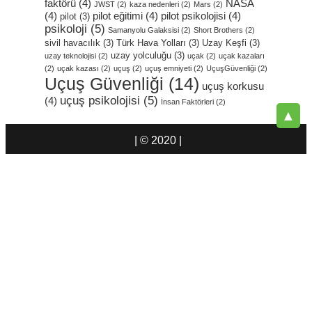
faktörü
(4)
NASA
JWST
(2)
kaza nedenleri
(2)
Mars
(2)
(4)
pilot eğitimi
(4)
pilot psikolojisi
(4)
pilot
(3)
psikoloji
(5)
Samanyolu Galaksisi
(2)
Short Brothers
(2)
sivil havacılık
(3)
Türk Hava Yolları
(3)
Uzay Keşfi
(3)
uzay yolculuğu
(3)
uzay teknolojisi
(2)
uçak
(2)
uçak kazaları
(2)
uçak kazası
(2)
uçuş
(2)
uçuş emniyeti
(2)
UçuşGüvenliği
(2)
Uçuş Güvenliği
(14)
uçuş korkusu
uçuş psikolojisi
(5)
(4)
İnsan Faktörleri
(2)
▲
| © 2020 |