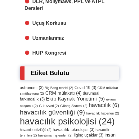
DLR, Mollymawk, PPL ve ATPL
Dersleri
Uçuş Korkusu
Uzmanlarımız
HUP Kongresi
Etiket Bulutu
astronomi
(3)
Covid-19
(3)
Big Bang teorisi
(2)
CRM mülakat
CRM mülakatı
(4)
durumsal
simülasyonu
(2)
Ekip Kaynak Yönetimi
(5)
farkındalık
(3)
evrenin
havacılık
(6)
oluşumu
(2)
G kuvveti
(2)
Güneş Sistemi
(2)
havacılık güvenliği
(9)
havacılık haberleri
(2)
havacılık psikolojisi
(24)
havacılık teknolojisi
(3)
havacılık sözlüğü
(2)
havacılık
insan
ilginç uçaklar
(3)
terimleri
(2)
havalimanı işlemleri
(2)