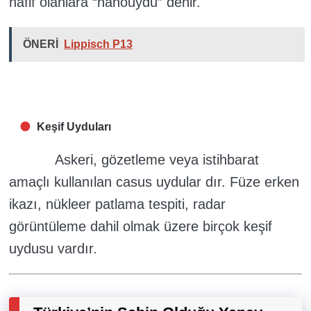
hafif olanlara “nanouydu” denir.
ÖNERİ
Lippisch P13
Keşif Uyduları
Askeri, gözetleme veya istihbarat
amaçlı kullanılan casus uydular dır. Füze erken
ikazı, nükleer patlama tespiti, radar
görüntüleme dahil olmak üzere birçok keşif
uydusu vardır.