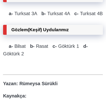
a-
Turksat 3A
b-
Turksat 4A
c-
Turksat 4B
Gözlem(Keşif) Uydularımız
a-
Bilsat
b-
Rasat
c-
Göktürk 1
d-
Göktürk 2
Yazan: Rümeysa Sürükli
Kaynakça: