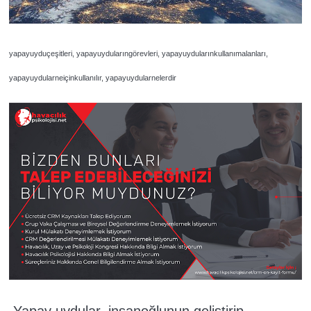
yapayuyduçeşitleri, yapayuydularıngörevleri, yapayuydularınkullanımalanları,
yapayuydularneiçinkullanılır, yapayuydularnelerdir
Yapay uydular, insanoğlunun geliştirip