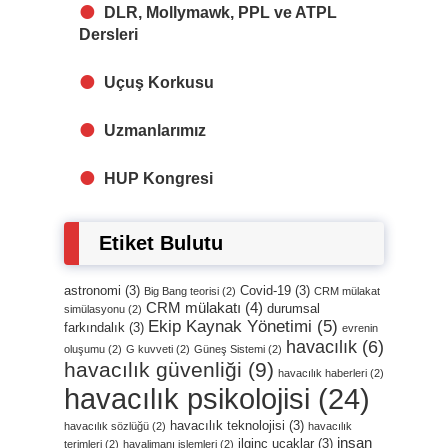
DLR, Mollymawk, PPL ve ATPL
Dersleri
Uçuş Korkusu
Uzmanlarımız
HUP Kongresi
Etiket Bulutu
astronomi
(3)
Covid-19
(3)
Big Bang teorisi
(2)
CRM mülakat
CRM mülakatı
(4)
durumsal
simülasyonu
(2)
Ekip Kaynak Yönetimi
(5)
farkındalık
(3)
evrenin
havacılık
(6)
oluşumu
(2)
G kuvveti
(2)
Güneş Sistemi
(2)
havacılık güvenliği
(9)
havacılık haberleri
(2)
havacılık psikolojisi
(24)
havacılık teknolojisi
(3)
havacılık sözlüğü
(2)
havacılık
insan
ilginç uçaklar
(3)
terimleri
(2)
havalimanı işlemleri
(2)