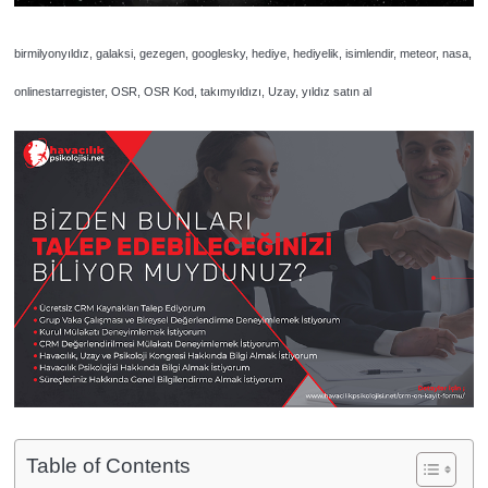
birmilyonyıldız, galaksi, gezegen, googlesky, hediye, hediyelik, isimlendir, meteor, nasa,
onlinestarregister, OSR, OSR Kod, takımyıldızı, Uzay, yıldız satın al
Table of Contents