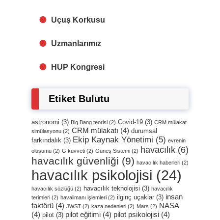
Uçuş Korkusu
Uzmanlarımız
HUP Kongresi
Etiket Bulutu
astronomi
(3)
Covid-19
(3)
Big Bang teorisi
(2)
CRM mülakat
CRM mülakatı
(4)
durumsal
simülasyonu
(2)
Ekip Kaynak Yönetimi
(5)
farkındalık
(3)
evrenin
havacılık
(6)
oluşumu
(2)
G kuvveti
(2)
Güneş Sistemi
(2)
havacılık güvenliği
(9)
havacılık haberleri
(2)
havacılık psikolojisi
(24)
havacılık teknolojisi
(3)
havacılık sözlüğü
(2)
havacılık
insan
ilginç uçaklar
(3)
terimleri
(2)
havalimanı işlemleri
(2)
faktörü
(4)
NASA
JWST
(2)
kaza nedenleri
(2)
Mars
(2)
(4)
pilot eğitimi
(4)
pilot psikolojisi
(4)
pilot
(3)