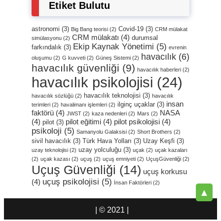
Etiket Bulutu
astronomi
(3)
Covid-19
(3)
Big Bang teorisi
(2)
CRM mülakat
CRM mülakatı
(4)
durumsal
simülasyonu
(2)
Ekip Kaynak Yönetimi
(5)
farkındalık
(3)
evrenin
havacılık
(6)
oluşumu
(2)
G kuvveti
(2)
Güneş Sistemi
(2)
havacılık güvenliği
(9)
havacılık haberleri
(2)
havacılık psikolojisi
(24)
havacılık teknolojisi
(3)
havacılık sözlüğü
(2)
havacılık
insan
ilginç uçaklar
(3)
terimleri
(2)
havalimanı işlemleri
(2)
faktörü
(4)
NASA
JWST
(2)
kaza nedenleri
(2)
Mars
(2)
(4)
pilot eğitimi
(4)
pilot psikolojisi
(4)
pilot
(3)
psikoloji
(5)
Samanyolu Galaksisi
(2)
Short Brothers
(2)
sivil havacılık
(3)
Türk Hava Yolları
(3)
Uzay Keşfi
(3)
uzay yolculuğu
(3)
uzay teknolojisi
(2)
uçak
(2)
uçak kazaları
(2)
uçak kazası
(2)
uçuş
(2)
uçuş emniyeti
(2)
UçuşGüvenliği
(2)
Uçuş Güvenliği
(14)
uçuş korkusu
uçuş psikolojisi
(5)
(4)
İnsan Faktörleri
(2)
▲
| © 2021 |