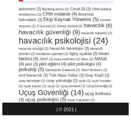
astronomi
(3)
Covid-19
(3)
Big Bang teorisi
(2)
CRM mülakat
CRM mülakatı
(4)
durumsal
simülasyonu
(2)
Ekip Kaynak Yönetimi
(5)
farkındalık
(3)
evrenin
havacılık
(6)
oluşumu
(2)
G kuvveti
(2)
Güneş Sistemi
(2)
havacılık güvenliği
(9)
havacılık haberleri
(2)
havacılık psikolojisi
(24)
havacılık teknolojisi
(3)
havacılık sözlüğü
(2)
havacılık
insan
ilginç uçaklar
(3)
terimleri
(2)
havalimanı işlemleri
(2)
faktörü
(4)
NASA
JWST
(2)
kaza nedenleri
(2)
Mars
(2)
(4)
pilot eğitimi
(4)
pilot psikolojisi
(4)
pilot
(3)
psikoloji
(5)
Samanyolu Galaksisi
(2)
Short Brothers
(2)
sivil havacılık
(3)
Türk Hava Yolları
(3)
Uzay Keşfi
(3)
uzay yolculuğu
(3)
uzay teknolojisi
(2)
uçak
(2)
uçak kazaları
(2)
uçak kazası
(2)
uçuş
(2)
uçuş emniyeti
(2)
UçuşGüvenliği
(2)
Uçuş Güvenliği
(14)
uçuş korkusu
uçuş psikolojisi
(5)
(4)
İnsan Faktörleri
(2)
| © 2021 |