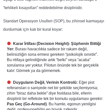
“tehlikeli kısayolları” reddedebilme disiplinidir.
Standart Operasyon Usulleri (SOP), bu zihinsel karmaşayı
durdurmak için katı bir kural koyar:
Karar İrtifası (Decision Height)- Şüphenin Bittiği
Yer:
Burası havacılıkta sadece bir rakam değil,
belirsizliğin sona ermesi gereken “psikolojik sınırdır”.
Bu irtifaya gelindiğinde artık “belki” veya “acaba”
sorularına yer yoktur. Pilotun önünde tek bir gerçeklik
kalır: Görmek ya da görmemek.
Duyguların Değil, Verinin Kontrolü:
Eğer pist
referansları o saniyede net bir şekilde seçilemiyorsa;
zihin “biraz daha bekle” diye fısıldasa bile, ellerin
disiplinli bir refleksle tek bir komutu uygulaması gerekir:
Pas Geç (Go-Around)
. Bu hamle, egonun yenilgisi
değil, profesyonelliğin en büyük zaferidir