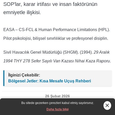
SOP’lar, karar irtifası ve insan faktörünün
emniyetle ilişkisi.
EASA – CS-FCL & Human Performance Limitations (HPL).
Pilot psikolojisi, bilişsel sınırlılıklar ve profesyonel disiplin.
Sivil Havacılık Genel Müdürlüğü (SHGM). (1994).
29 Aralık
1994 THY 278 Sefer Sayılı Van Kazası Nihai Kaza Raporu
.
İlginizi Çekebilir:
Bölgesel Jetler: Kısa Mesafe Uçuş Rehberi
26 Şubat 2026
Bu sitede gezerken çerezleri kabul etmiş sayılırsınız.
×
Etiketler:
havacılık psikolojisi
,
Karar İrtifası
,
Daha fazla bilgi