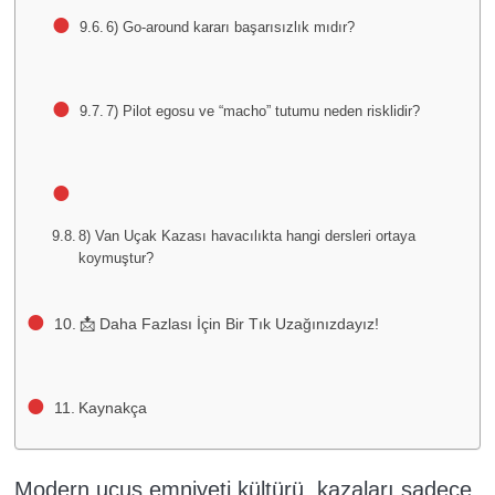
6) Go-around kararı başarısızlık mıdır?
7) Pilot egosu ve “macho” tutumu neden risklidir?
8) Van Uçak Kazası havacılıkta hangi dersleri ortaya
koymuştur?
📩 Daha Fazlası İçin Bir Tık Uzağınızdayız!
Kaynakça
Modern uçuş emniyeti kültürü, kazaları sadece