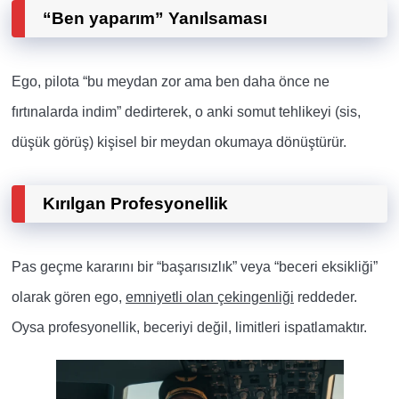
“Ben yaparım” Yanılsaması
Ego, pilota “bu meydan zor ama ben daha önce ne
fırtınalarda indim” dedirterek, o anki somut tehlikeyi (sis,
düşük görüş) kişisel bir meydan okumaya dönüştürür.
Kırılgan Profesyonellik
Pas geçme kararını bir “başarısızlık” veya “beceri eksikliği”
olarak gören ego,
emniyetli olan çekingenliği
reddeder.
Oysa profesyonellik, beceriyi değil, limitleri ispatlamaktır.