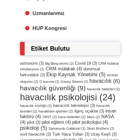
Uzmanlarımız
HUP Kongresi
Etiket Bulutu
astronomi
(3)
Covid-19
(3)
Big Bang teorisi
(2)
CRM mülakat
CRM mülakatı
(4)
durumsal
simülasyonu
(2)
Ekip Kaynak Yönetimi
(5)
farkındalık
(3)
evrenin
havacılık
(6)
oluşumu
(2)
G kuvveti
(2)
Güneş Sistemi
(2)
havacılık güvenliği
(9)
havacılık haberleri
(2)
havacılık psikolojisi
(24)
havacılık teknolojisi
(3)
havacılık sözlüğü
(2)
havacılık
insan
ilginç uçaklar
(3)
terimleri
(2)
havalimanı işlemleri
(2)
faktörü
(4)
NASA
JWST
(2)
kaza nedenleri
(2)
Mars
(2)
(4)
pilot eğitimi
(4)
pilot psikolojisi
(4)
pilot
(3)
psikoloji
(5)
Samanyolu Galaksisi
(2)
Short Brothers
(2)
sivil havacılık
(3)
Türk Hava Yolları
(3)
Uzay Keşfi
(3)
uzay yolculuğu
(3)