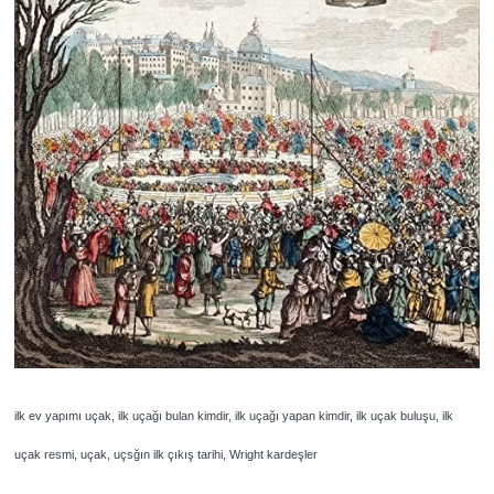
ilk ev yapımı uçak, ilk uçağı bulan kimdir, ilk uçağı yapan kimdir, ilk uçak buluşu, ilk
uçak resmi, uçak, uçsğın ilk çıkış tarihi, Wright kardeşler