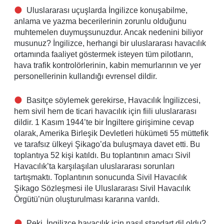
Uluslararası uçuşlarda İngilizce konuşabilme,
anlama ve yazma becerilerinin zorunlu olduğunu
muhtemelen duymuşsunuzdur. Ancak nedenini biliyor
musunuz? İngilizce, herhangi bir uluslararası havacılık
ortamında faaliyet göstermek isteyen tüm pilotların,
hava trafik kontrolörlerinin, kabin memurlarının ve yer
personellerinin kullandığı evrensel dildir.
Basitçe söylemek gerekirse, Havacılık İngilizcesi,
hem sivil hem de ticari havacılık için fiili uluslararası
dildir. 1 Kasım 1944’te bir İngiltere girişimine cevap
olarak, Amerika Birleşik Devletleri hükümeti 55 müttefik
ve tarafsız ülkeyi Şikago’da buluşmaya davet etti. Bu
toplantıya 52 kişi katıldı. Bu toplantının amacı Sivil
Havacılık’ta karşılaşılan uluslararası sorunları
tartışmaktı. Toplantının sonucunda Sivil Havacılık
Şikago Sözleşmesi ile Uluslararası Sivil Havacılık
Örgütü’nün oluşturulması kararına varıldı.
Peki, İngilizce havacılık için nasıl standart dil oldu?