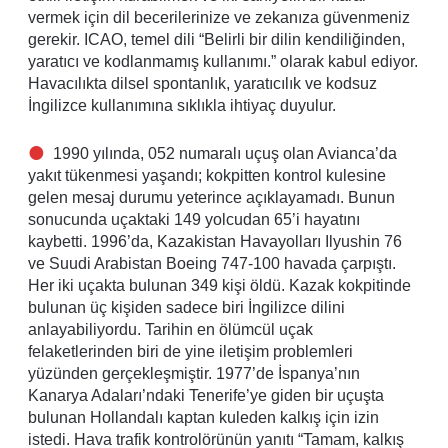
vermek için dil becerilerinize ve zekanıza güvenmeniz
gerekir. ICAO, temel dili “Belirli bir dilin kendiliğinden,
yaratıcı ve kodlanmamış kullanımı.” olarak kabul ediyor.
Havacılıkta dilsel spontanlık, yaratıcılık ve kodsuz
İngilizce kullanımına sıklıkla ihtiyaç duyulur.
1990 yılında, 052 numaralı uçuş olan Avianca’da
yakıt tükenmesi yaşandı; kokpitten kontrol kulesine
gelen mesaj durumu yeterince açıklayamadı. Bunun
sonucunda uçaktaki 149 yolcudan 65’i hayatını
kaybetti. 1996’da, Kazakistan Havayolları Ilyushin 76
ve Suudi Arabistan Boeing 747-100 havada çarpıştı.
Her iki uçakta bulunan 349 kişi öldü. Kazak kokpitinde
bulunan üç kişiden sadece biri İngilizce dilini
anlayabiliyordu. Tarihin en ölümcül uçak
felaketlerinden biri de yine iletişim problemleri
yüzünden gerçekleşmiştir. 1977’de İspanya’nın
Kanarya Adaları’ndaki Tenerife’ye giden bir uçuşta
bulunan Hollandalı kaptan kuleden kalkış için izin
istedi. Hava trafik kontrolörünün yanıtı “Tamam, kalkış