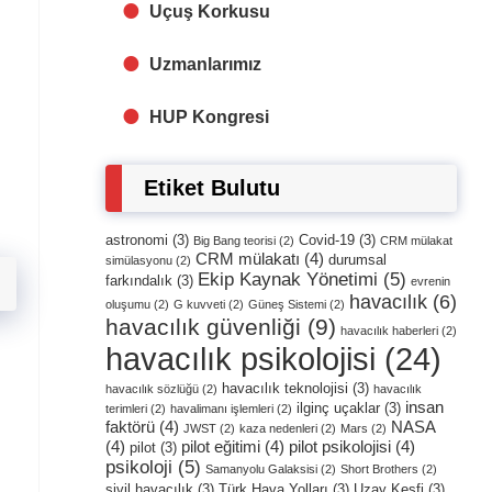
Uçuş Korkusu
Uzmanlarımız
HUP Kongresi
Etiket Bulutu
astronomi
(3)
Covid-19
(3)
Big Bang teorisi
(2)
CRM mülakat
CRM mülakatı
(4)
durumsal
simülasyonu
(2)
Ekip Kaynak Yönetimi
(5)
farkındalık
(3)
evrenin
havacılık
(6)
oluşumu
(2)
G kuvveti
(2)
Güneş Sistemi
(2)
havacılık güvenliği
(9)
havacılık haberleri
(2)
havacılık psikolojisi
(24)
havacılık teknolojisi
(3)
havacılık sözlüğü
(2)
havacılık
insan
ilginç uçaklar
(3)
terimleri
(2)
havalimanı işlemleri
(2)
faktörü
(4)
NASA
JWST
(2)
kaza nedenleri
(2)
Mars
(2)
(4)
pilot eğitimi
(4)
pilot psikolojisi
(4)
pilot
(3)
psikoloji
(5)
Samanyolu Galaksisi
(2)
Short Brothers
(2)
sivil havacılık
(3)
Türk Hava Yolları
(3)
Uzay Keşfi
(3)