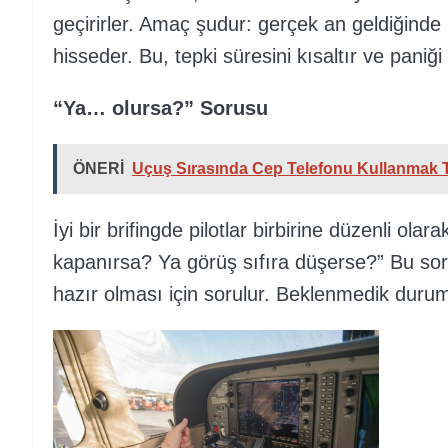
geçirirler. Amaç şudur: gerçek an geldiğinde b
hisseder. Bu, tepki süresini kısaltır ve paniği
“Ya… olursa?” Sorusu
ÖNERİ
Uçuş Sırasında Cep Telefonu Kullanmak Te
İyi bir brifingde pilotlar birbirine düzenli ol
kapanırsa? Ya görüş sıfıra düşerse?” Bu soru
hazır olması için sorulur. Beklenmedik duru