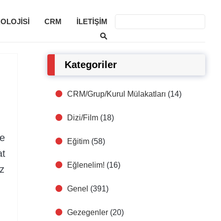
KOLOJISI
CRM
İLETIŞIM
Kategoriler
CRM/Grup/Kurul Mülakatları
(14)
Dizi/Film
(18)
ve
Eğitim
(58)
at
Eğlenelim!
(16)
ez
Genel
(391)
Gezegenler
(20)