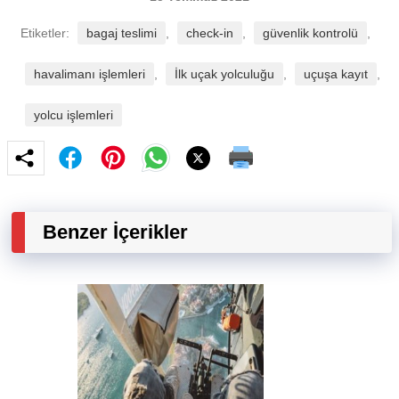
Etiketler:
bagaj teslimi
,
check-in
,
güvenlik kontrolü
,
havalimanı işlemleri
,
İlk uçak yolculuğu
,
uçuşa kayıt
,
yolcu işlemleri
Benzer İçerikler